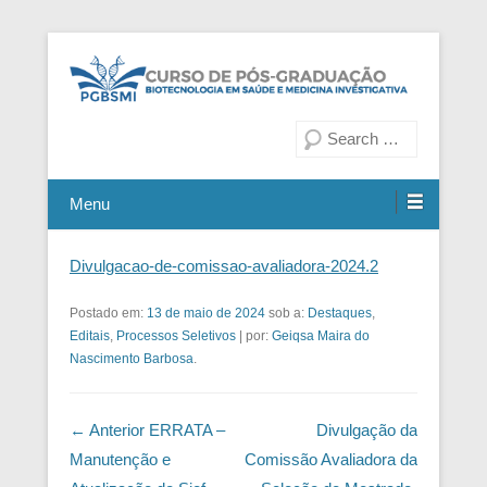
Fiocruz Bahia
Curso de Pós-Graduação em
Pesquisa
Biotecnologia em Saúde e
Medicina Investigativa
Menu
Divulgacao-de-comissao-avaliadora-2024.2
Postado em:
13 de maio de 2024
sob a:
Destaques
,
Editais
,
Processos Seletivos
|
por:
Geiqsa Maira do
Nascimento Barbosa
.
Navegação das Postagens
← Anterior
ERRATA –
Divulgação da
Manutenção e
Comissão Avaliadora da