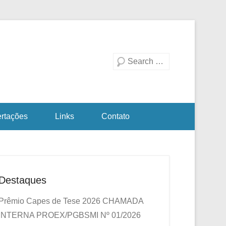
duação em Biotecnologia
a Investigativa
Pesquisa
ertações
Links
Contato
Destaques
Prêmio Capes de Tese 2026
CHAMADA
INTERNA PROEX/PGBSMI Nº 01/2026