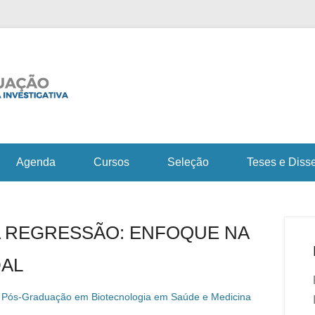
Fiocruz Bahia
Curso de Pós-Gra
em Saúde e Medicin
Agenda
Cursos
Seleção
Teses e Diss
A REGRESSÃO: ENFOQUE NA
DAL
 Pós-Graduação em Biotecnologia em Saúde e Medicina