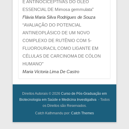
E ANTINOCICEPTIVAS DO ÓLEO
ESSENCIAL DE Mimosa gemmulata”
Flávia Maria Silva Rodrigues de Souza
“AVALIAÇÃO DO POTENCIAL
ANTINEOPLÁSICO DE UM NOVO
COMPLEXO DE RUTÊNIO COM 5-
FLUOROURACIL COMO LIGANTE EM
CÉLULAS DE CARCINOMA DE CÓLON
HUMANO”
Maria Victoria Lima De Castro
Direitos Autorais © 2026
Curso de Pós-Graduação em
Biotecnologia em Saúde e Medicina Investigativa
- Todos
os Direitos são Reservados.
Catch Kathmandu por:
Catch Themes