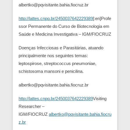
albertko@pqvisitante.bahia.fiocruz.br
http://lattes.cnpq.br/2450037642229389
[:en]Profe
ssor Permanente do Curso de Biotecnologia em
Saúde e Medicina Investigativa – IGM/FIOCRUZ
Doenças Infecciosas e Parasitárias, atuando
principalmente nos seguintes temas:
leptospirose, streptococcus pneumoniae,
schistosoma mansoni e penicilina.
albertko@pqvisitante.bahia.fiocruz.br
http://lattes.cnpq.br/2450037642229389
Visiting
Researcher –
IGM/FIOCRUZ
albertko@pqvisitante.bahia.fiocru
z.br