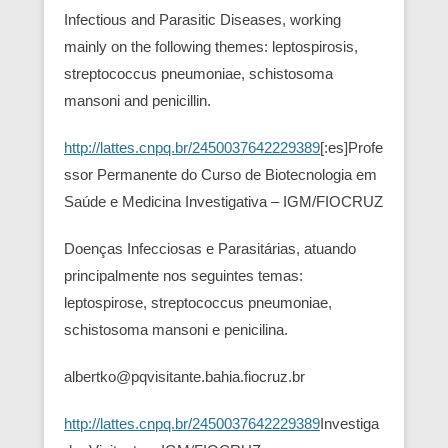
Infectious and Parasitic Diseases, working
mainly on the following themes: leptospirosis,
streptococcus pneumoniae, schistosoma
mansoni and penicillin.
http://lattes.cnpq.br/2450037642229389
[:es]Profe
ssor Permanente do Curso de Biotecnologia em
Saúde e Medicina Investigativa – IGM/FIOCRUZ
Doenças Infecciosas e Parasitárias, atuando
principalmente nos seguintes temas:
leptospirose, streptococcus pneumoniae,
schistosoma mansoni e penicilina.
albertko@pqvisitante.bahia.fiocruz.br
http://lattes.cnpq.br/2450037642229389
Investiga