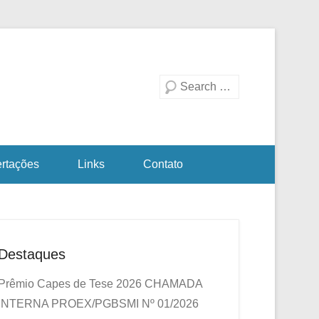
duação em Biotecnologia
a Investigativa
Pesquisa
ertações
Links
Contato
Destaques
Prêmio Capes de Tese 2026
CHAMADA
INTERNA PROEX/PGBSMI Nº 01/2026