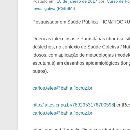
Postado em:
18 de janeiro de 2017
por:
Curso de Pó
Investigativa (PGBSMI)
Pesquisador em Saúde Pública – IGM/FIOCR
Doenças infecciosas e Parasitárias (diarreia, síf
desfechos, no contexto de Saúde Coletiva / Nut
idosos, com aplicação de metodologias (model
estruturais) em desenhos epidemiológicos (longi
outros).
carlos.teles@bahia.fiocruz.br
http://lattes.cnpq.br/7892353176700598
[:en]Re
carlos.teles@bahia.fiocruz.br
Infectious and Parasitic Diseases (diarrhea, syp