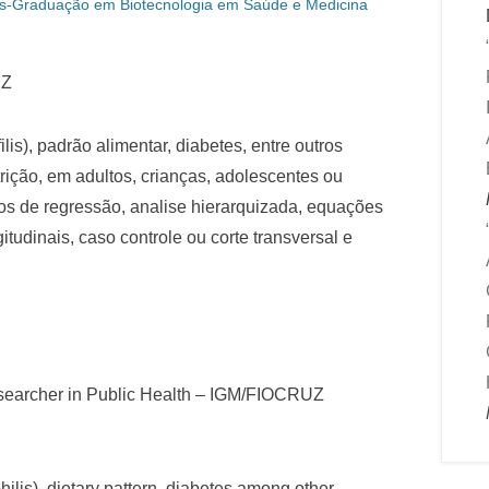
s-Graduação em Biotecnologia em Saúde e Medicina
UZ
ilis), padrão alimentar, diabetes, entre outros
rição, em adultos, crianças, adolescentes ou
os de regressão, analise hierarquizada, equações
tudinais, caso controle ou corte transversal e
searcher in Public Health – IGM/FIOCRUZ
hilis), dietary pattern, diabetes among other