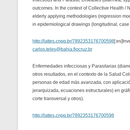
outcomes. In the context of Collective Health / Nu
elderly applying methodologies (regression mode
in epidemiological drawings (longitudinal, case c
http://lattes.cnpq.br/7892353176700598
[:es]In
carlos.teles@bahia.fiocruz.br
Enfermedades infecciosas y Parasitarias (diarrea
otros resultados, en el contexto de la Salud Col
personas de edad más avanzada, con aplicació
jerarquizada, ecuaciones estructurales) en gráf
corte transversal y otros).
http://lattes.cnpq.br/7892353176700598