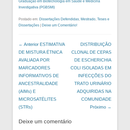
Graduação em Biotecnologia em Saúde e Medicina
Investigativa (PGBSMI)
Postado em:
Dissertações Defendidas
,
Mestrado
,
Teses e
Dissertações
|
Deixe um Comentário!
Navegação das Postagens
← Anterior
ESTIMATIVA
DISTRIBUIÇÃO
DE MISTURA ÉTNICA
CLONAL DE CEPAS
AVALIADA POR
DE ESCHERICHIA
MARCADORES
COLI ISOLADAS EM
INFORMATIVOS DE
INFECÇÕES DO
ANCESTRALIDADE
TRATO URINÁRIO
(AIMs) E
ADQUIRIDAS NA
MICROSATÉLITES
COMUNIDADE
(STRs)
Próximo →
Deixe um comentário