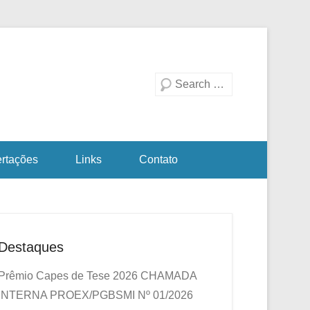
duação em Biotecnologia
a Investigativa
Pesquisa
ertações
Links
Contato
Destaques
Prêmio Capes de Tese 2026
CHAMADA
INTERNA PROEX/PGBSMI Nº 01/2026