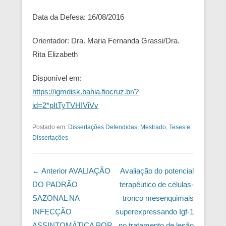
Data da Defesa: 16/08/2016
Orientador: Dra. Maria Fernanda Grassi/Dra.
Rita Elizabeth
Disponível em:
https://igmdisk.bahia.fiocruz.br/?
id=2*pItTyTVHIViVv
Postado em:
Dissertações Defendidas
,
Mestrado
,
Teses e
Dissertações
Navegação das Postagens
← Anterior
AVALIAÇÃO
Avaliação do potencial
DO PADRÃO
terapêutico de células-
SAZONAL NA
tronco mesenquimais
INFECÇÃO
superexpressando Igf-1
ASSINTOMÁTICA POR
no tratamento de lesão