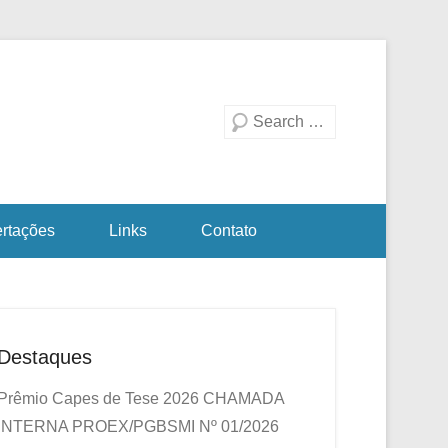
duação em Biotecnologia
a Investigativa
Pesquisa
ertações
Links
Contato
Destaques
Prêmio Capes de Tese 2026
CHAMADA
INTERNA PROEX/PGBSMI Nº 01/2026