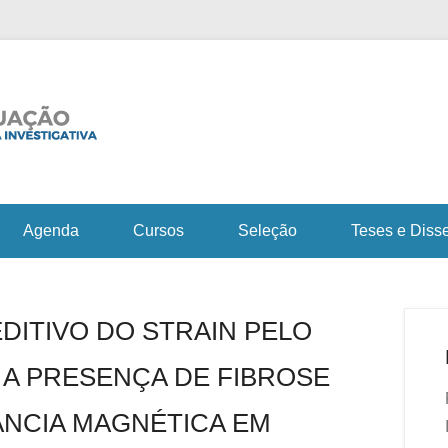
Fiocruz Bahia
Curso de Pós-Gra
em Saúde e Medicin
Agenda
Cursos
Seleção
Teses e Diss
DITIVO DO STRAIN PELO
 A PRESENÇA DE FIBROSE
NCIA MAGNÉTICA EM