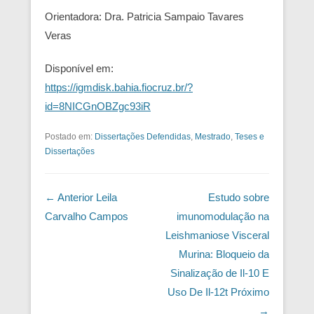
Orientadora: Dra. Patricia Sampaio Tavares
Veras
Disponível em:
https://igmdisk.bahia.fiocruz.br/?
id=8NICGnOBZgc93iR
Postado em:
Dissertações Defendidas
,
Mestrado
,
Teses e
Dissertações
Navegação das Postagens
← Anterior
Leila
Estudo sobre
Carvalho Campos
imunomodulação na
Leishmaniose Visceral
Murina: Bloqueio da
Sinalização de Il-10 E
Uso De Il-12t
Próximo
→