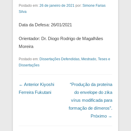
Postado em:
26 de janeiro de 2021
por:
Simone Farias
Silva
Data da Defesa: 26/01/2021
Orientador: Dr. Diogo Rodrigo de Magalhães
Moreira
Postado em:
Dissertações Defendidas
,
Mestrado
,
Teses e
Dissertações
Navegação das Postagens
← Anterior
Kiyoshi
“Produção da proteína
Ferreira Fukutani
do envelope do zika
vírus modificada para
formação de dímeros”.
Próximo →