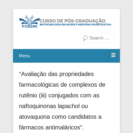
Fiocruz Bahia
Curso de Pós-Graduação em
Pesquisa
Biotecnologia em Saúde e
Medicina Investigativa
Menu
“Avaliação das propriedades
farmacológicas de complexos de
rutênio (iii) conjugados com as
naftoquinonas lapachol ou
atovaquona como candidatos a
fármacos antimaláricos”.