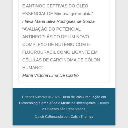
E ANTINOCICEPTIVAS DO ÓLEO
ESSENCIAL DE Mimosa gemmulata”
Flávia Maria Silva Rodrigues de Souza
“AVALIAÇÃO DO POTENCIAL
ANTINEOPLÁSICO DE UM NOVO
COMPLEXO DE RUTÊNIO COM 5-
FLUOROURACIL COMO LIGANTE EM
CÉLULAS DE CARCINOMA DE CÓLON
HUMANO”
Maria Victoria Lima De Castro
Direitos Autorais © 2026
Curso de Pós-Graduação em
Biotecnologia em Saúde e Medicina Investigativa
- Todos
os Direitos são Reservados.
Catch Kathmandu por:
Catch Themes