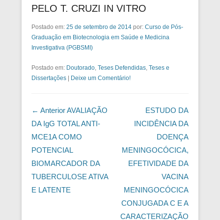
PELO T. CRUZI IN VITRO
Postado em:
25 de setembro de 2014
por:
Curso de Pós-
Graduação em Biotecnologia em Saúde e Medicina
Investigativa (PGBSMI)
Postado em:
Doutorado
,
Teses Defendidas
,
Teses e
Dissertações
|
Deixe um Comentário!
Navegação das Postagens
← Anterior
AVALIAÇÃO
ESTUDO DA
DA IgG TOTAL ANTI-
INCIDÊNCIA DA
MCE1A COMO
DOENÇA
POTENCIAL
MENINGOCÓCICA,
BIOMARCADOR DA
EFETIVIDADE DA
TUBERCULOSE ATIVA
VACINA
E LATENTE
MENINGOCÓCICA
CONJUGADA C E A
CARACTERIZAÇÃO